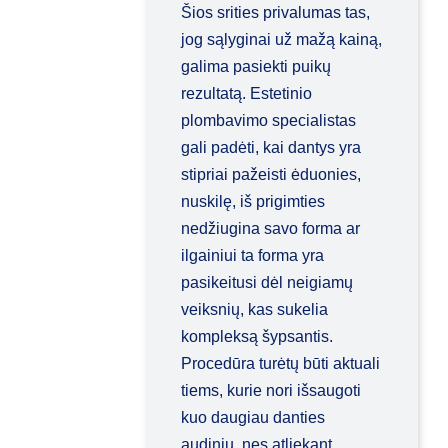
Šios srities privalumas tas,
jog sąlyginai už mažą kainą,
galima pasiekti puikų
rezultatą. Estetinio
plombavimo specialistas
gali padėti, kai dantys yra
stipriai pažeisti ėduonies,
nuskilę, iš prigimties
nedžiugina savo forma ar
ilgainiui ta forma yra
pasikeitusi dėl neigiamų
veiksnių, kas sukelia
kompleksą šypsantis.
Procedūra turėtų būti aktuali
tiems, kurie nori išsaugoti
kuo daugiau danties
audinių, nes atliekant