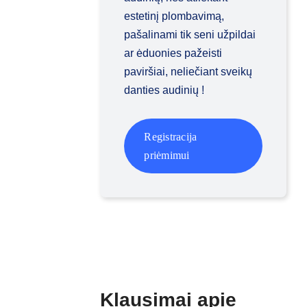
estetinį plombavimą,
pašalinami tik seni užpildai
ar ėduonies pažeisti
paviršiai, neliečiant sveikų
danties audinių !
Log in
Registracija
priėmimui
Prisijunkite, kad pradėtumėte
Log in
Klausimai apie