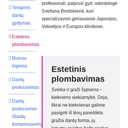
profesionali, patyrusi gyd. odontologė
Terapinis
Svetlana Brodskienė, kuri
dantų
specializavosi geriausiose Japonijos,
gydymas
Vokietijos ir Europos klinikose.
Estetinis
plombavimas
Burnos
higiena
Estetinis
plombavimas
Dantų
protezavimas
Sveika ir graži šypsena –
kiekvieno siekiamybė. Deja,
Dantų
tikrai ne kiekvienas galime
protezavimo
pasigirti iš tėvų paveldėta
išlaidų
gražia dantų forma, jų
kompensavimas