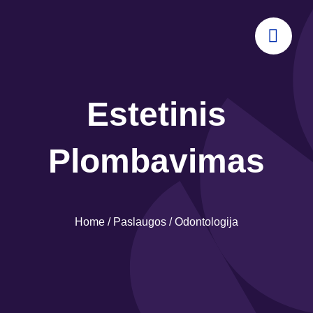
Skip
to
content
Estetinis
Plombavimas
Laiškas VNT Medicinos Centrui
Home
/
Paslaugos
/
Odontologija
Parašyti