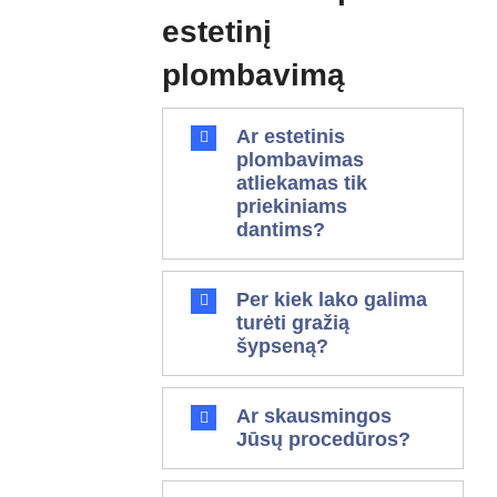
estetinį
Prisimink mane
plombavimą
Ar estetinis
plombavimas
atliekamas tik
priekiniams
dantims?
Per kiek lako galima
turėti gražią
šypseną?
Ar skausmingos
Jūsų procedūros?