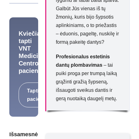
lygumu ar labai balta spalva.
Galbūt Jūs vienas iš tų
žmonių, kuris bijo šypsotis
aplinkiniams, o to priežastis
Kviečiame
– ėduonis, pageltę, nuskilę ir
tapti
formą pakeitę dantys?
VNT
Medicinos
Profesionalus estetinis
Centro
dantų plombavimas
– tai
pacientais
puiki proga per trumpą laiką
grąžinti gražią šypseną,
išsaugoti sveikus dantis ir
Tapti
gerą nuotaiką daugelį metų.
pacientu
Išsamesnė