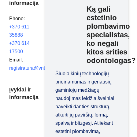
informacija
Ką gali
estetinio
Phone:
plombavimo
+370 611
specialistas,
35888
ko negali
+370 614
kitos srities
17500
odontologas?
Email:
registratura@vntmedicina.lt
Šiuolaikinių technologijų
prieinamumas ir geriausių
Įvykiai ir
gamintojų medžiagų
informacija
naudojimas leidžia švelniai
paveikti danties struktūrą,
atkurti jų paviršių, formą,
spalvą ir blizgesį. Atliekant
estetinį plombavimą,