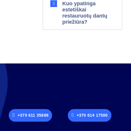
Kuo ypatinga
estetiškai
restauruotų dantų
priežiūra?
+370 611 35888
+370 614 17500