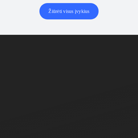
Žiūrėti visus įvykius